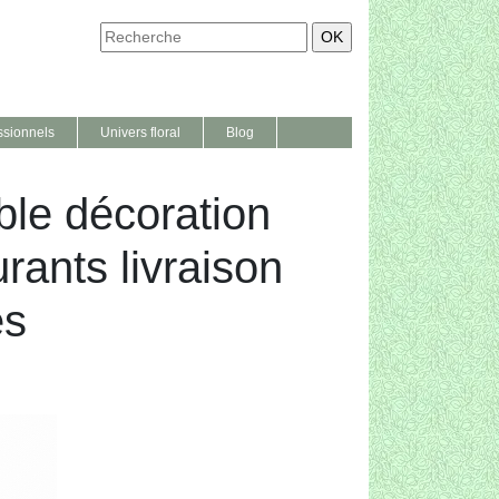
ssionnels
Univers floral
Blog
ble décoration
urants livraison
es