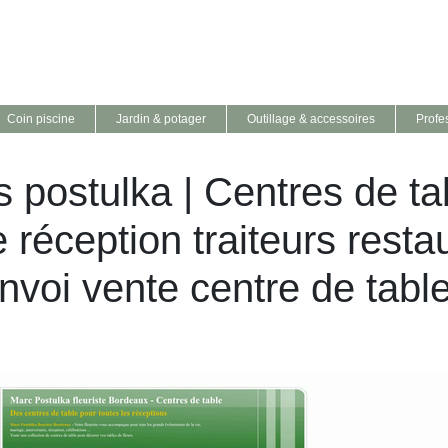
Coin piscine
Jardin & potager
Outillage & accessoires
Profe
s postulka | Centres de ta
 réception traiteurs resta
nvoi vente centre de tabl