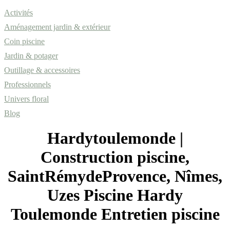
Activités
Aménagement jardin & extérieur
Coin piscine
Jardin & potager
Outillage & accessoires
Professionnels
Univers floral
Blog
Hardytoule­mon­de |
Construction piscine,
SaintRémydeProvence, Nîmes,
Uzes Piscine Hardy
Toulemonde Entretien piscine