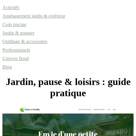
Activités
Aménagement jardin & extérieur
Coin piscine
Jardin & potager
Outillage & accessoires
Professionnels
Univers floral
Blog
Jardin, pause & loisirs : guide
pratique