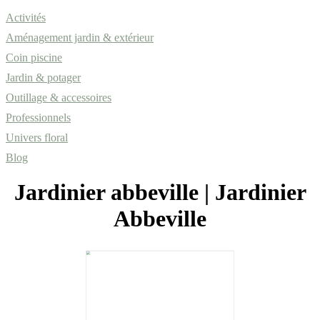
Activités
Aménagement jardin & extérieur
Coin piscine
Jardin & potager
Outillage & accessoires
Professionnels
Univers floral
Blog
Jardinier abbeville | Jardinier
Abbeville