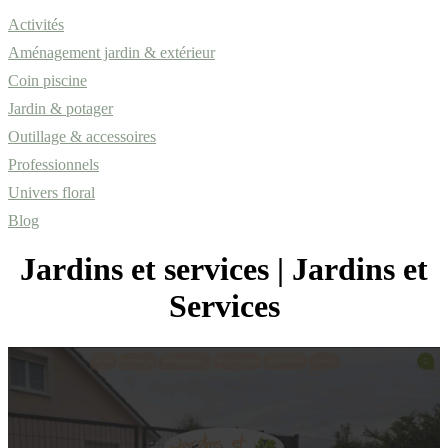
Activités
Aménagement jardin & extérieur
Coin piscine
Jardin & potager
Outillage & accessoires
Professionnels
Univers floral
Blog
Jardins et services | Jardins et
Services