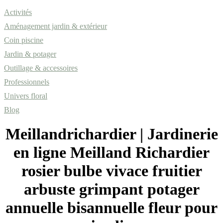
Activités
Aménagement jardin & extérieur
Coin piscine
Jardin & potager
Outillage & accessoires
Professionnels
Univers floral
Blog
Meil­landri­char­dier | Jardinerie
en ligne Meilland Richardier
rosier bulbe vivace fruitier
arbuste grimpant potager
annuelle bisannuelle fleur pour